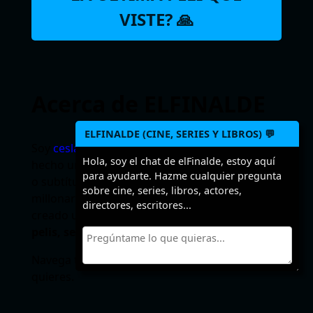
VISTE? 🙏
Acerca de ELFINALDE
ELFINALDE (CINE, SERIES Y LIBROS) 💬
Soy
ceslava
y a veces hago webs. Podría haber
Hola, soy el chat de elFinalde, estoy aquí
hecho un sitio para descargar torrents, ebooks
para ayudarte. Hazme cualquier pregunta
o subtítulos para forrarme pero como soy
sobre cine, series, libros, actores,
millonario (jajaja) empero desmemoriado he
directores, escritores...
creado un sitio para recordar los
finales de
pelis, series y libros
.
Navega tranquilo, no leerás un SPOILER si no
quieres.
Seguir leyendo…