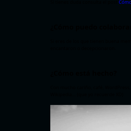
Si tienes duda consulta el post
Cómo 
¿Cómo puedo colaborar
Si eres de los que tienen buena m
encantaron o decepcionaron.
¿Cómo está hecho?
Con mucho cariño, café, WordPress, 
Wikipedia… (que yo recuerde XD)