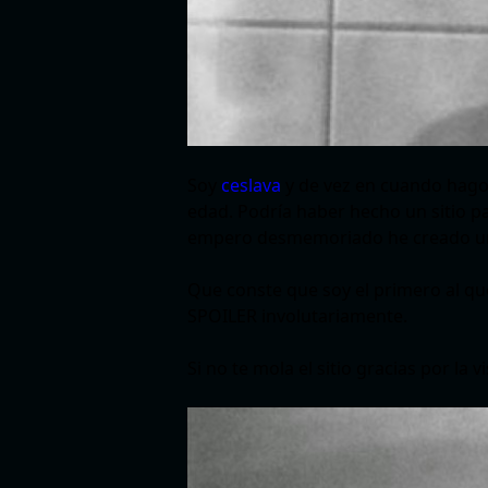
Soy
ceslava
y de vez en cuando hago
edad. Podría haber hecho un sitio pa
empero desmemoriado he creado un 
Que conste que soy el primero al que
SPOILER involutariamente.
Si no te mola el sitio gracias por la 