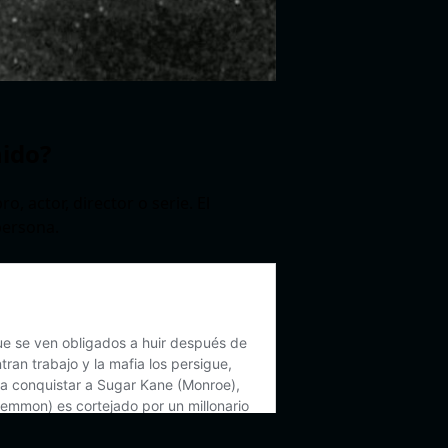
nido?
o, actor, director o serie. El
persona.