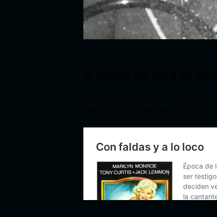
Si tengo un blog de cin
Sí, si usas WordPress es muy fácil, si
resultado será una pequeña ficha com