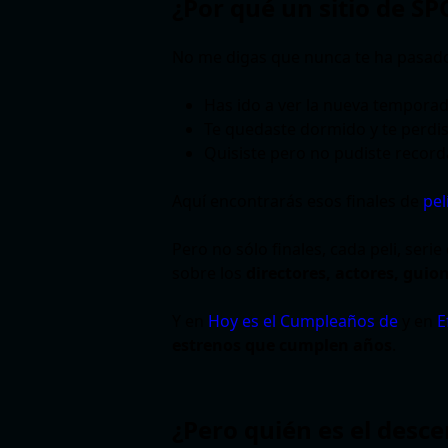
¿Por qué un sitio de S
No me digas que nunca te ha pasado
Has ido a ver la nueva temporad
Te quedaste dormido y te perdiste
Quisiste pero no pudiste recorda
Aquí encontrarás esos finales de
pel
Pero no sólo finales, cada peli, ser
sobre los
directores, actores, guio
Y en
Hoy es el Cumpleaños de
y en
E
estrenos que cumplen años
.
¿Pero quién es el desc