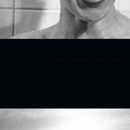
 webs. La idea surgió por propia necesidad, por mi memori
ra descargar torrents, ebooks o subtítulos para forrarme p
sitio para recordar los
finales de pelis, series y libros
.
 no le gusta ni ver el trailer de una película por eso tend
visita, recuerda que «Nadie es perfecto» ;)