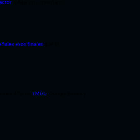
 actor
o deja un comentario.
eñales esos finales
que te
niales APIs de
TMDb
, Google Books y