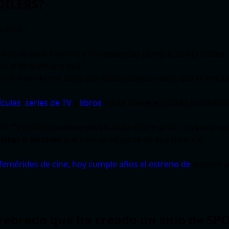
POILERS?
 esto:
a de tu serie favorita y no recuerdas cómo acabó la última.
 el final de una peli.
r el final de ese libro que leíste aunque sabes que te encan
ículas
,
series de TV
y
libros
y si te apetece podrás comentarl
ie de TV o libro contiene multitud de información. Hay una s
nistas o autores
que formaron parte de esa creación.
femérides de cine, hoy cumple años el estreno de
puedes v
erebrado que ha creado un sitio de SP