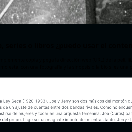
e, series o libros ¿puedo usar el conte
mplemente copia y pega la dirección web (URL) de la peli, libr
o esta, con una fotografía y la sinopsis o la bio si es una 