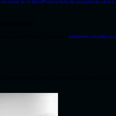
incrustar en tu WordPress la ficha de una película, serie o
 elFinalde?
emoria puedes echarnos una mano y
contarnos con pelos y s
la desinteresada colaboración de muchos spoilers y las ge