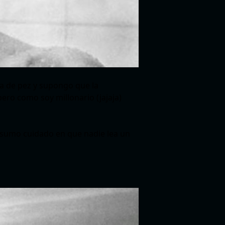
a de pez y supongo que la
ero como soy millonario (jajaja)
ré sumo cuidado en que nadie lea un