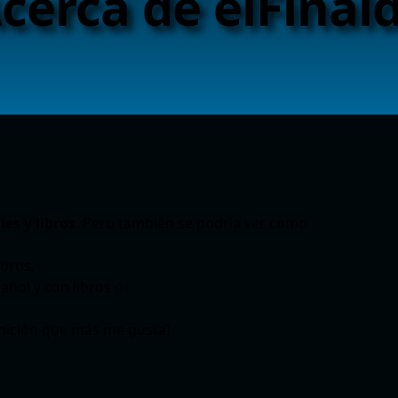
cerca de elFinal
ies y libros
. Pero también se podría ver como:
ibros,
ñol y con libros o
inición que más me gusta).