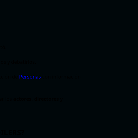
tó.
os y debatirlos.
ección de
Personas
con información
er los
actores, directores y
OILERS?