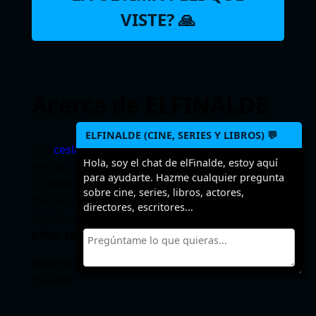
VISTE? 🙏
Acerca de ELFINALDE
ELFINALDE (CINE, SERIES Y LIBROS) 💬
Soy
ceslava
y a veces hago webs. Podría haber
Hola, soy el chat de elFinalde, estoy aquí
hecho un sitio para descargar torrents, ebooks
para ayudarte. Hazme cualquier pregunta
o subtítulos para forrarme pero como soy
sobre cine, series, libros, actores,
millonario (jajaja) empero desmemoriado he
directores, escritores...
creado un sitio para recordar los
finales de
pelis, series y libros
.
Navega tranquilo, no leerás un SPOILER si no
quieres.
Seguir leyendo…