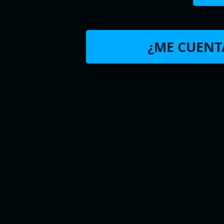
¿ME CUENTA
Acerca de
ELFINALDE
Soy
ceslava
y a veces hago webs. Po
haber hecho un sitio para descargar
torrents, ebooks o subtítulos para
forrarme pero como soy millonario