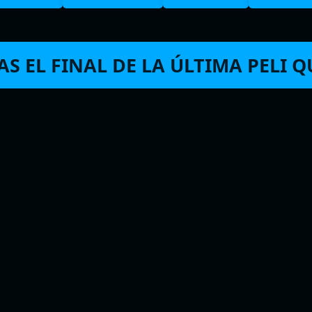
S EL FINAL DE LA ÚLTIMA PELI QU
Comentarios y
E
spoilers
o
recientes
i
dría
Claudia
en
Los domingos
Trivi
Chema Lios
en
Fargo Temporada 4
+100