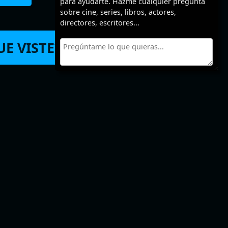
para ayudarte. Hazme cualquier pregunta
sobre cine, series, libros, actores,
directores, escritores...
E VISTE? 🙏
femérides y
tras páginas
nteresantes
a de cine, series y más
 películas gratis para ver online y en