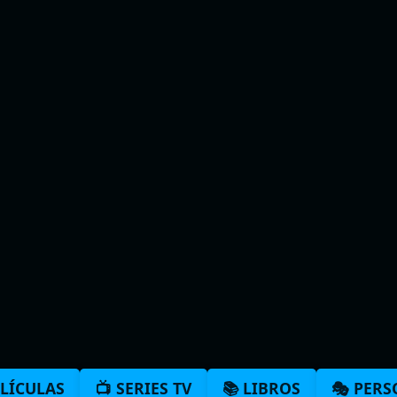
PELÍCULAS
📺 SERIES TV
📚 LIBROS
🎭 PER