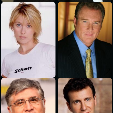
>
>
>
>