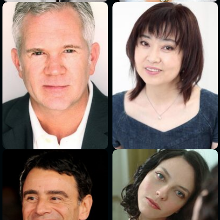
>
>
>
>