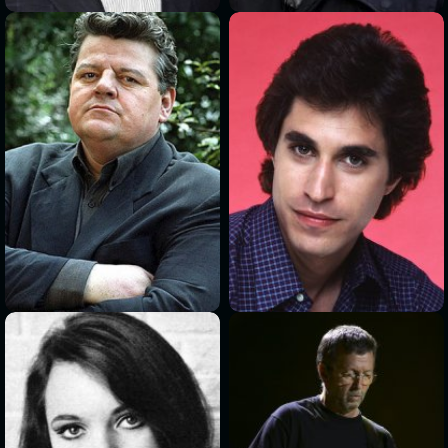
>
>
>
>