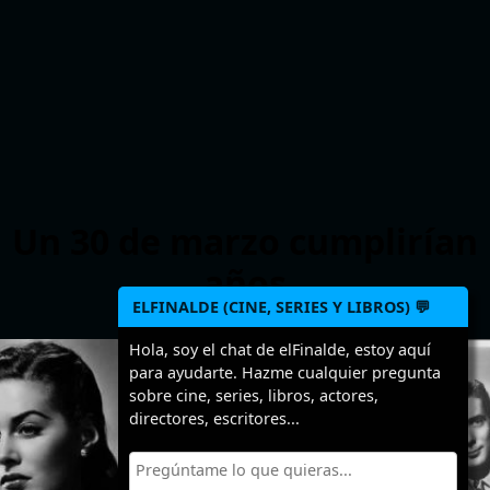
Un 30 de marzo cumplirían
años
ELFINALDE (CINE, SERIES Y LIBROS) 💬
Hola, soy el chat de elFinalde, estoy aquí
>
>
para ayudarte. Hazme cualquier pregunta
sobre cine, series, libros, actores,
directores, escritores...