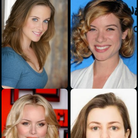
>
>
>
>