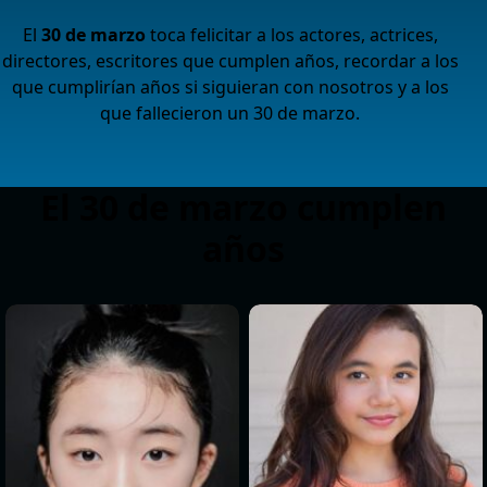
El
30 de marzo
toca felicitar a los actores, actrices,
directores, escritores que cumplen años, recordar a los
que cumplirían años si siguieran con nosotros y a los
que fallecieron un 30 de marzo.
El 30 de marzo cumplen
años
>
>