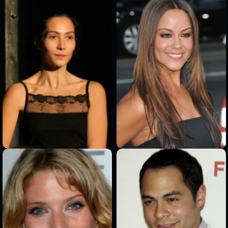
>
>
>
>