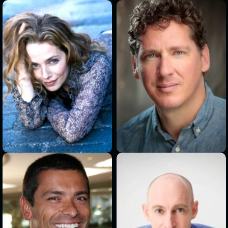
>
>
>
>