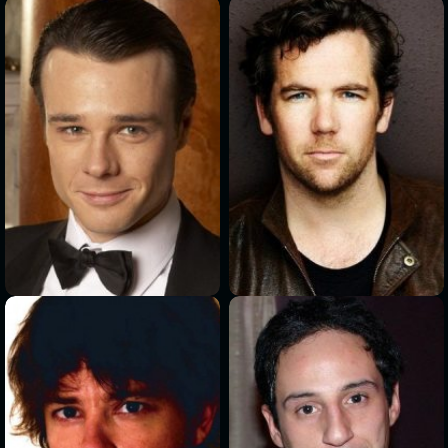
>
>
>
>