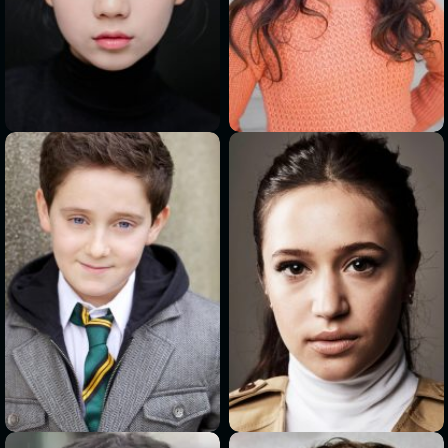
>
>
>
>