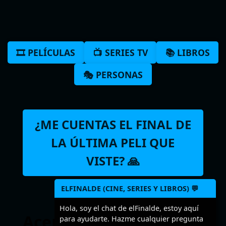
🎞️ PELÍCULAS
📺 SERIES TV
📚 LIBROS
🎭 PERSONAS
¿ME CUENTAS EL FINAL DE
LA ÚLTIMA PELI QUE
VISTE? 🙏
ELFINALDE (CINE, SERIES Y LIBROS) 💬
Hola, soy el chat de elFinalde, estoy aquí
Acerca de ELFINALDE
para ayudarte. Hazme cualquier pregunta