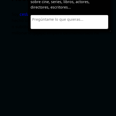
sobre cine, series, libros, actores,
directores, escritores...
Soy
ceslava
y a veces hago webs. Podría haber
hecho un sitio para descargar torrents, ebooks
o subtítulos para forrarme pero como soy
millonario (jajaja) empero desmemoriado he
creado un sitio para recordar los
finales de
pelis, series y libros
.
Navega tranquilo, no leerás un SPOILER si no
quieres.
Seguir leyendo…
Comentarios y
spoilers recientes