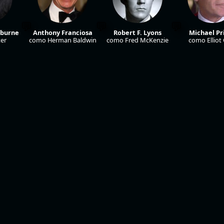
hburne
Anthony Franciosa
Robert F. Lyons
Michael Pr
er
como Herman Baldwin
como Fred McKenzie
como Elliot