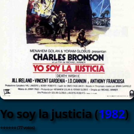
Yo soy la justicia (
1982
)
⭐⭐⭐⭐⭐⭐ (77 votos)