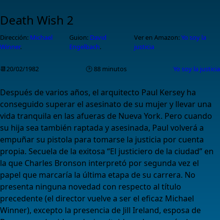
Death Wish 2
Dirección:
Michael
Guion:
David
Ver en Amazon:
Yo soy la
Winner
.
Engelbach
.
justicia
📆20/02/1982
🕑 88 minutos
Yo soy la justicia
Después de varios años, el arquitecto Paul Kersey ha
conseguido superar el asesinato de su mujer y llevar una
vida tranquila en las afueras de Nueva York. Pero cuando
su hija sea también raptada y asesinada, Paul volverá a
empuñar su pistola para tomarse la justicia por cuenta
propia. Secuela de la exitosa “El justiciero de la ciudad” en
la que Charles Bronson interpretó por segunda vez el
papel que marcaría la última etapa de su carrera. No
presenta ninguna novedad con respecto al título
precedente (el director vuelve a ser el eficaz Michael
Winner), excepto la presencia de Jill Ireland, esposa de