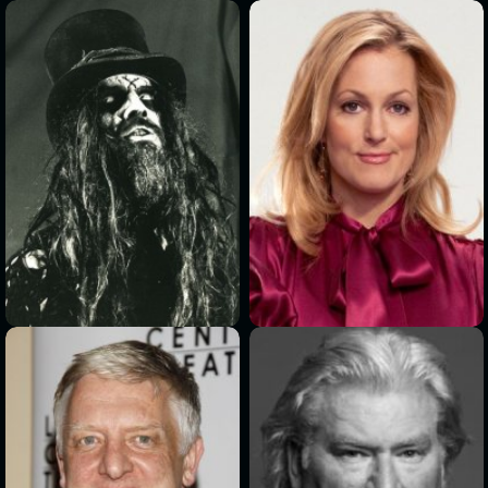
>
>
>
>