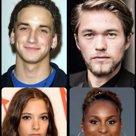
>
>
>
>