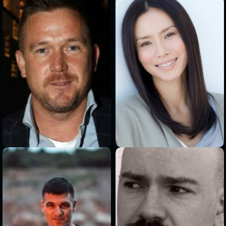
>
>
>
>