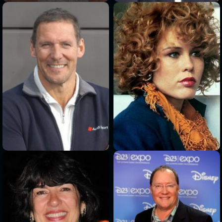
>
>
>
>