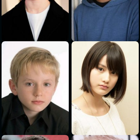
>
>
>
>