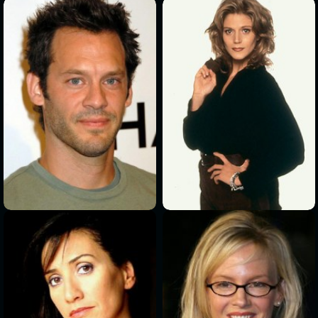
>
>
>
>