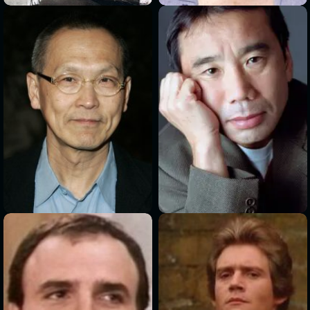
>
>
>
>