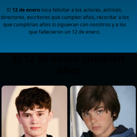
El
12 de enero
toca felicitar a los actores, actrices,
directores, escritores que cumplen años, recordar a los
que cumplirían años si siguieran con nosotros y a los
que fallecieron un 12 de enero.
El 12 de enero cumplen
años
>
>