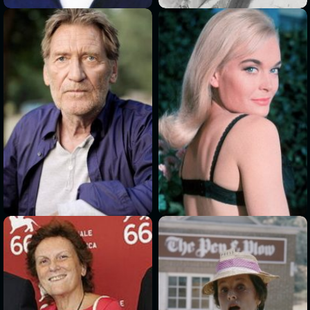
>
>
>
>