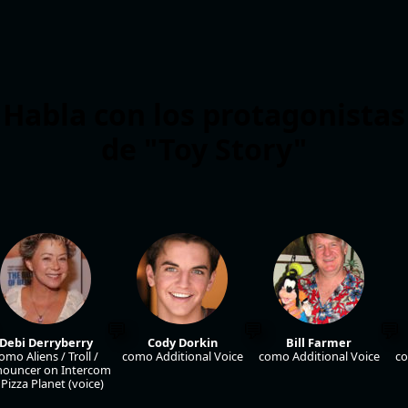
Habla con los protagonistas
de "Toy Story"
Debi Derryberry
Cody Dorkin
Bill Farmer
omo Aliens / Troll /
como Additional Voice
como Additional Voice
co
ouncer on Intercom
 Pizza Planet (voice)