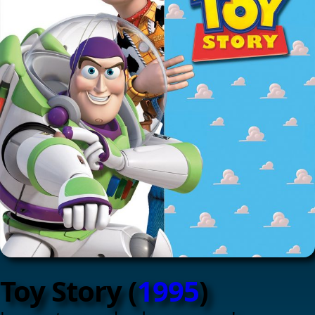
Toy Story (
1995
)