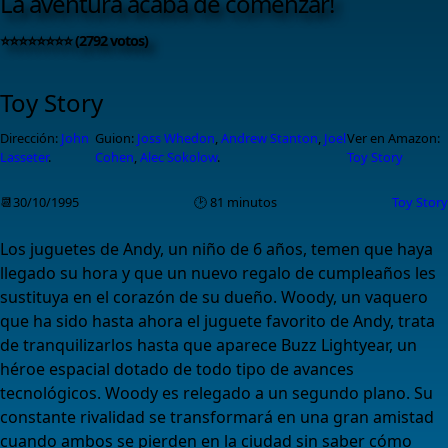
La aventura acaba de comenzar!
⭐⭐⭐⭐⭐⭐⭐⭐ (2792 votos)
Toy Story
Dirección:
John
Guion:
Joss Whedon
,
Andrew Stanton
,
Joel
Ver en Amazon:
Lasseter
.
Cohen
,
Alec Sokolow
.
Toy Story
📆30/10/1995
🕑 81 minutos
Toy Story
Los juguetes de Andy, un niño de 6 años, temen que haya
llegado su hora y que un nuevo regalo de cumpleaños les
sustituya en el corazón de su dueño. Woody, un vaquero
que ha sido hasta ahora el juguete favorito de Andy, trata
de tranquilizarlos hasta que aparece Buzz Lightyear, un
héroe espacial dotado de todo tipo de avances
tecnológicos. Woody es relegado a un segundo plano. Su
constante rivalidad se transformará en una gran amistad
cuando ambos se pierden en la ciudad sin saber cómo