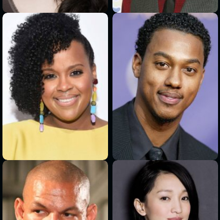
>
>
>
>