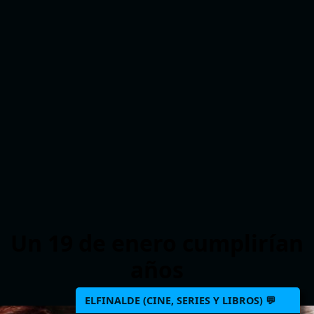
Un 19 de enero cumplirían
años
ELFINALDE (CINE, SERIES Y LIBROS) 💬
>
>