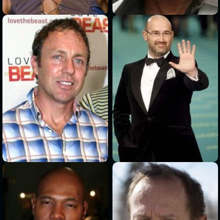
>
>
>
>