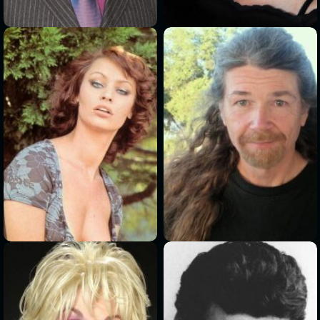
>
>
>
>