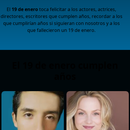
El
19 de enero
toca felicitar a los actores, actrices,
directores, escritores que cumplen años, recordar a los
que cumplirían años si siguieran con nosotros y a los
que fallecieron un 19 de enero.
El 19 de enero cumplen
años
>
>