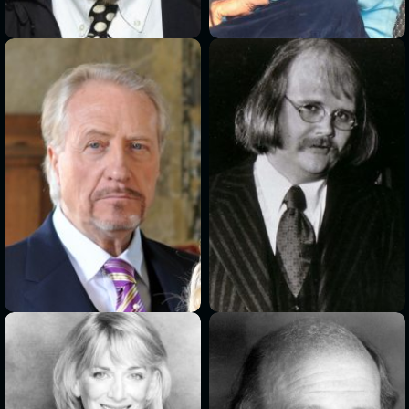
>
>
>
>