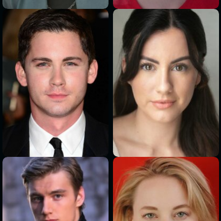
>
>
>
>