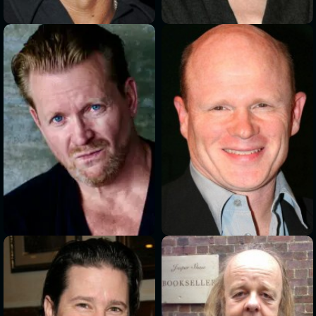
>
>
>
>