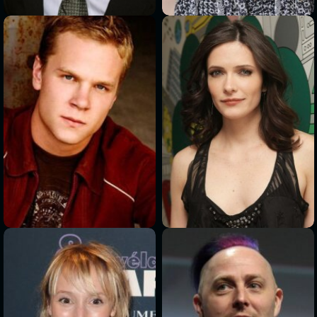
>
>
>
>