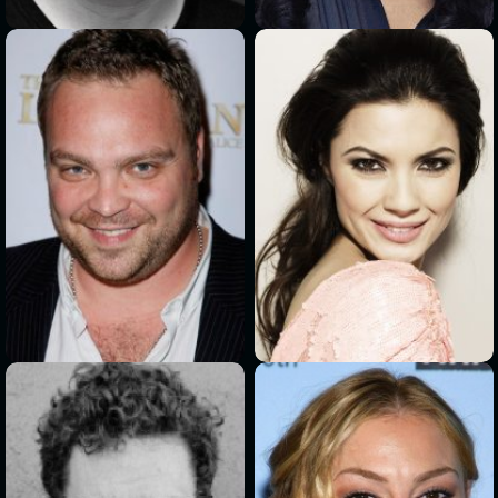
>
>
>
>