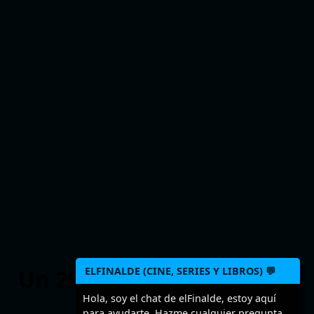
Un 29 de julio cumplirían
ELFINALDE (CINE, SERIES Y LIBROS) 💬
años
Hola, soy el chat de elFinalde, estoy aquí
para ayudarte. Hazme cualquier pregunta