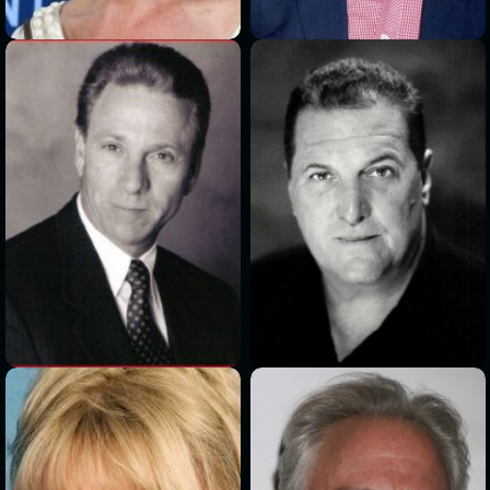
>
>
>
>