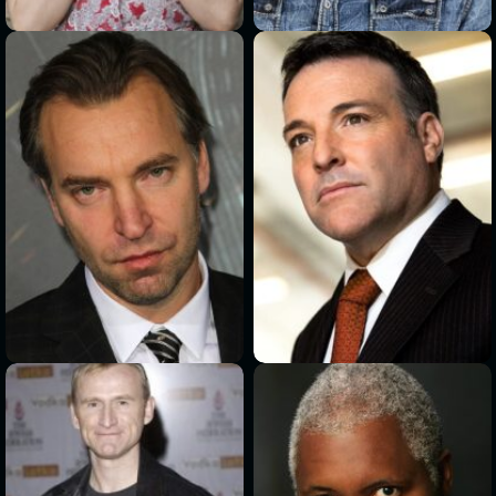
>
>
>
>