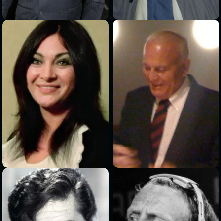
>
>
>
>