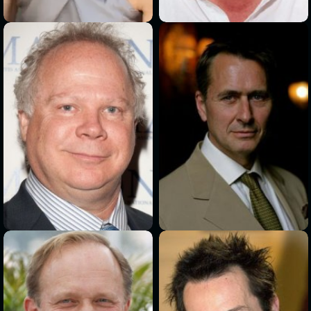
>
>
>
>