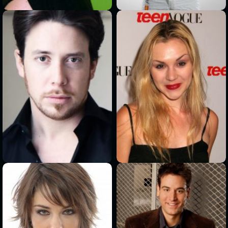
>
>
>
>