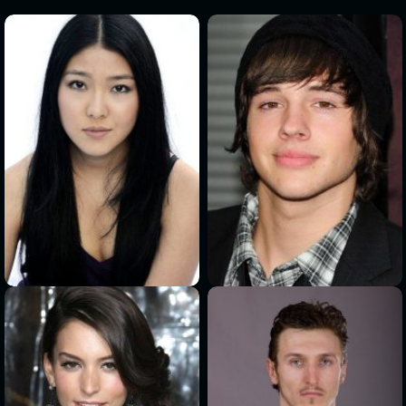
>
>
>
>