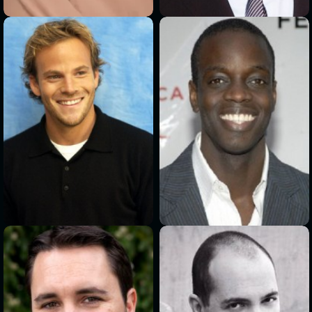
>
>
>
>