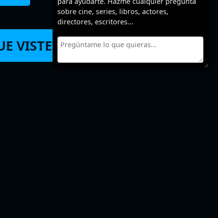
para ayudarte. Hazme cualquier pregunta
sobre cine, series, libros, actores,
directores, escritores...
E VISTE? 🙏
femérides y
tras páginas
nteresantes
a de cine, series y más
 películas gratis para ver online y en