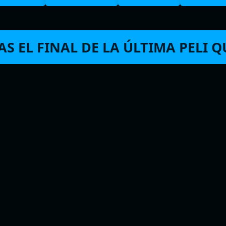
S EL FINAL DE LA ÚLTIMA PELI QU
Comentarios y
E
spoilers
o
recientes
i
dría
Claudia
en
Los domingos
Trivi
Chema Lios
en
Fargo Temporada 4
+100