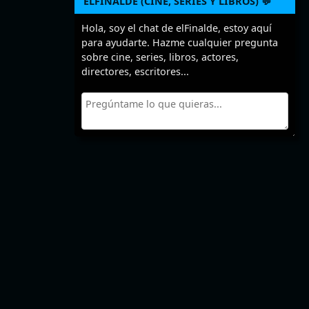
ELFINALDE (CINE, SERIES Y LIBROS) 💬
Hola, soy el chat de elFinalde, estoy aquí
para ayudarte. Hazme cualquier pregunta
sobre cine, series, libros, actores,
directores, escritores...
El 29 de septiembre
cumplen años estas series
>