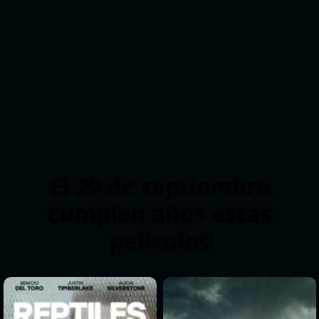
El 29 de septiembre
cumplen años estas
películas
>
>