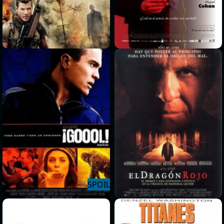
>
>
>
>