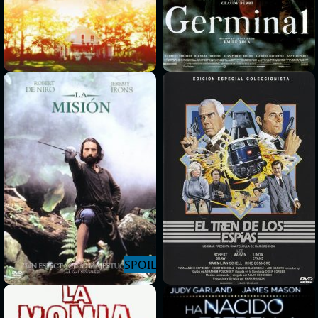
>
>
>
>