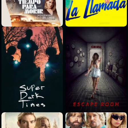
>
>
>
>