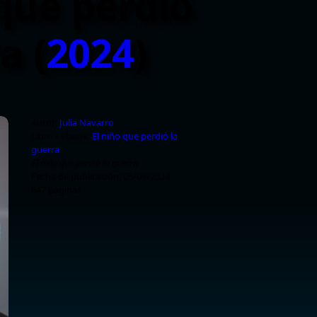
 que perdió
a (
2024
)
Autor:
Julia Navarro
.
Libro / ebook:
El niño que perdió la
guerra
El niño que perdió la guerra
Fecha de publicación: 05/09/2024
647
páginas