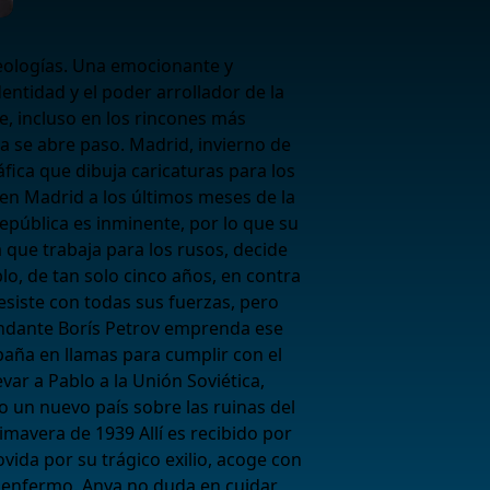
deologías. Una emocionante y
entidad y el poder arrollador de la
, incluso en los rincones más
ida se abre paso. Madrid, invierno de
áfica que dibuja caricaturas para los
 en Madrid a los últimos meses de la
 República es inminente, por lo que su
 que trabaja para los rusos, decide
lo, de tan solo cinco años, en contra
resiste con todas sus fuerzas, pero
andante Borís Petrov emprenda ese
paña en llamas para cumplir con el
ar a Pablo a la Unión Soviética,
o un nuevo país sobre las ruinas del
mavera de 1939 Allí es recibido por
vida por su trágico exilio, acoge con
y enfermo. Anya no duda en cuidar