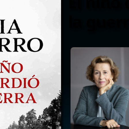
El niño
la guerr