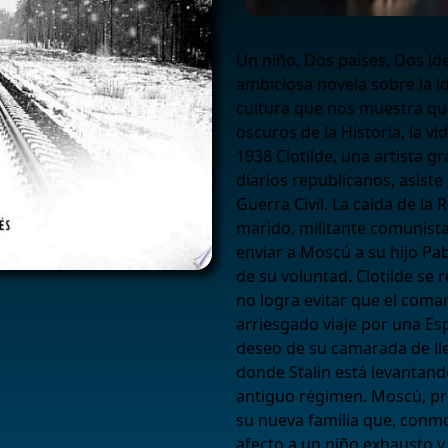
Un niño. Dos países. Dos i
ambiciosa novela sobre la id
cultura que nos muestra que
oscuros de la Historia, la v
1938 Clotilde, una artista gr
diarios republicanos, asiste
Guerra Civil. La caída de la
marido, militante comunista
enviar a Moscú a su hijo Pab
de su voluntad. Clotilde se 
no logra evitar que el com
arriesgado viaje por una Es
deseo de su camarada de llev
donde Stalin está levantand
antiguo régimen. Moscú, pri
su nueva familia que, conmo
afecto a un niño exhausto 