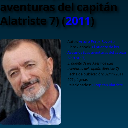
aventuras del capitán
Alatriste 7) (
2011
)
Autor:
Arturo Pérez-Reverte
.
Libro / ebook:
El puente de los
Asesinos (Las aventuras del capitán
Alatriste 7)
El puente de los Asesinos (Las
aventuras del capitán Alatriste 7)
Fecha de publicación: 02/11/2011
297
páginas
Relacionados:
El capitán Alatriste