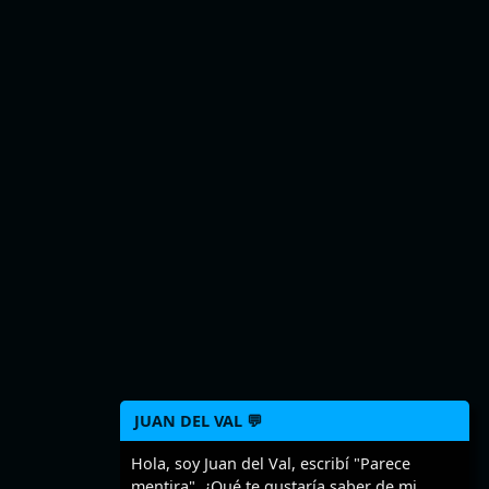
JUAN DEL VAL 💬
Hola, soy Juan del Val, escribí "Parece
mentira". ¿Qué te gustaría saber de mi