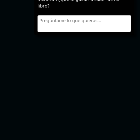
libro?
🎞️ PELÍCULAS
📺 SERIES TV
📚 LIBROS