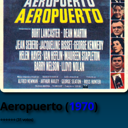
Aeropuerto (
1970
)
⭐⭐⭐⭐⭐⭐ (31 votos)