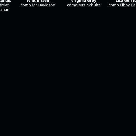
Landis
Whit Bissell
Virginia Grey
Lisa Gerri
rriet
como Mr. Davidson
como Mrs. Schultz
como Libby Bak
ssman