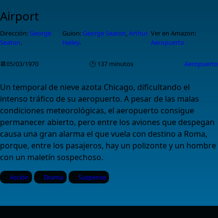
Airport
Dirección:
George
Guion:
George Seaton
,
Arthur
Ver en Amazon:
Seaton
.
Hailey
.
Aeropuerto
📆05/03/1970
🕑 137 minutos
Aeropuerto
Un temporal de nieve azota Chicago, dificultando el
intenso tráfico de su aeropuerto. A pesar de las malas
condiciones meteorológicas, el aeropuerto consigue
permanecer abierto, pero entre los aviones que despegan
causa una gran alarma el que vuela con destino a Roma,
porque, entre los pasajeros, hay un polizonte y un hombre
con un maletín sospechoso.
Acción
Drama
Suspense