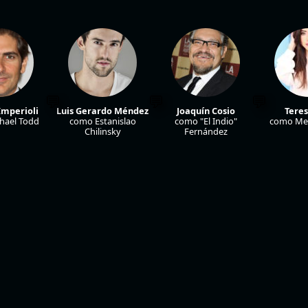
Imperioli
Luis Gerardo Méndez
Joaquín Cosio
Teres
hael Todd
como Estanislao
como "El Indio"
como Me
Chilinsky
Fernández