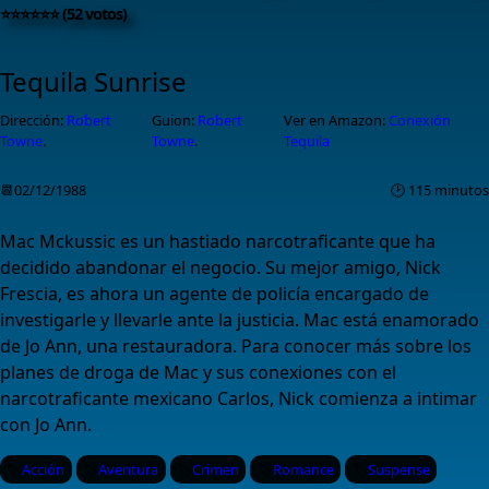
⭐⭐⭐⭐⭐⭐ (52 votos)
Tequila Sunrise
Dirección:
Robert
Guion:
Robert
Ver en Amazon:
Conexión
Towne
.
Towne
.
Tequila
📆02/12/1988
🕑 115 minutos
Mac Mckussic es un hastiado narcotraficante que ha
decidido abandonar el negocio. Su mejor amigo, Nick
Frescia, es ahora un agente de policía encargado de
investigarle y llevarle ante la justicia. Mac está enamorado
de Jo Ann, una restauradora. Para conocer más sobre los
planes de droga de Mac y sus conexiones con el
narcotraficante mexicano Carlos, Nick comienza a intimar
con Jo Ann.
Acción
Aventura
Crimen
Romance
Suspense