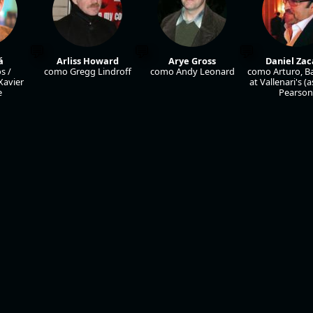
á
Arliss Howard
Arye Gross
Daniel Za
s /
como Gregg Lindroff
como Andy Leonard
como Arturo, B
avier
at Vallenari's (
e
Pearson