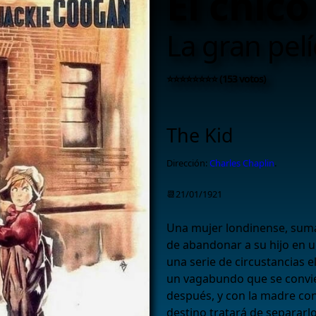
El chico 
La gran pelí
⭐⭐⭐⭐⭐⭐⭐⭐ (153 votos)
The Kid
Dirección:
Charles Chaplin
.
📆21/01/1921
Una mujer londinense, suma
de abandonar a su hijo en u
una serie de circustancias 
un vagabundo que se convie
después, y con la madre con
destino tratará de separarl