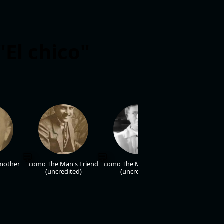
"El chico"
 mother
como The Man's Friend
como The Man's Friend
como The Man'
(uncredited)
(uncredited)
(uncredit