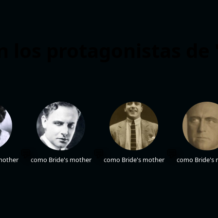
 los protagonistas de 
mother
como Bride's mother
como Bride's mother
como Bride's