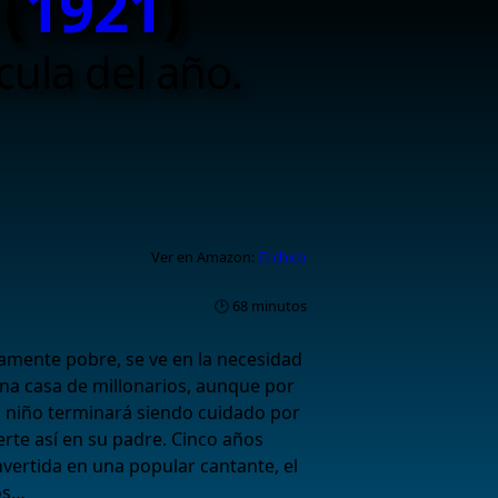
(
1921
)
cula del año.
Ver en Amazon:
El chico
🕑 68 minutos
mente pobre, se ve en la necesidad
na casa de millonarios, aunque por
el niño terminará siendo cuidado por
rte así en su padre. Cinco años
vertida en una popular cantante, el
os…