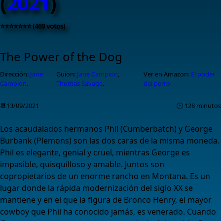
(
2021
)
⭐⭐⭐⭐⭐⭐⭐ (469 votos)
The Power of the Dog
Dirección:
Jane
Guion:
Jane Campion
,
Ver en Amazon:
El poder
Campion
.
Thomas Savage
.
del perro
📆13/09/2021
🕑 128 minutos
Los acaudalados hermanos Phil (Cumberbatch) y George
Burbank (Plemons) son las dos caras de la misma moneda.
Phil es elegante, genial y cruel, mientras George es
impasible, quisquilloso y amable. Juntos son
copropietarios de un enorme rancho en Montana. Es un
lugar donde la rápida modernización del siglo XX se
mantiene y en el que la figura de Bronco Henry, el mayor
cowboy que Phil ha conocido jamás, es venerado. Cuando