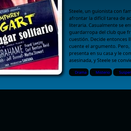
Steele, un guionista con fam
afrontar la difícil tarea de 
literaria. Casualmente se en
guardarropa del club que fr
cuestión. Decide entonces ll
cuente el argumento. Pero, a
presenta en su casa y le co
asesinada, y Steele se convi
Drama
Misterio
Suspe