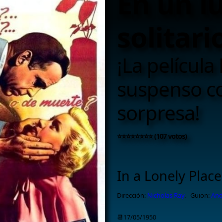
En un l
solitario
¡La película
suspenso co
sorpresa!
⭐⭐⭐⭐⭐⭐⭐⭐ (107 votos)
In a Lonely Place
Dirección:
Nicholas Ray
.
Guion:
And
📆17/05/1950