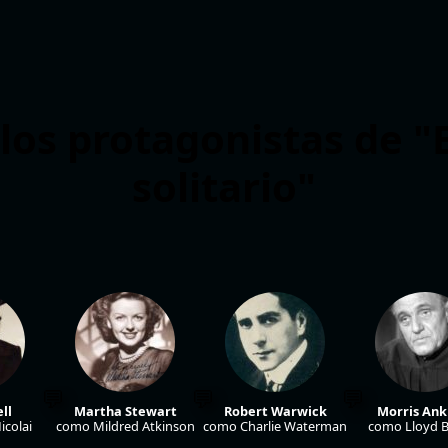
los protagonistas de "
solitario"
ll
Martha Stewart
Robert Warwick
Morris An
icolai
como Mildred Atkinson
como Charlie Waterman
como Lloyd 