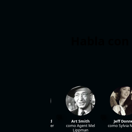
Habla con 
joy
Carl Benton Reid
Art Smith
Jeff Donne
. Brub
como Capt. Lochner
como Agent Mel
como Sylvia N
Lippman