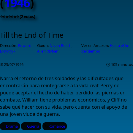
(
1946
)
⭐⭐⭐⭐⭐⭐⭐ (2 votos)
Till the End of Time
Dirección:
Edward
Guion:
Niven Busch
,
Ver en Amazon:
Hasta el fin
Dmytryk
.
Allen Rivken
.
del tiempo
📆23/07/1946
🕑 105 minutos
Narra el retorno de tres soldados y las dificultades que
encontrarán para reintegrarse a la vida civil: Perry no
puede aceptar el hecho de haber perdido las piernas en
combate, William tiene problemas económicos, y Cliff no
sabe qué hacer con su vida, pero cuenta con el apoyo de
una joven viuda de guerra.
Drama
Guerra
Romance