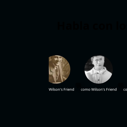
Habla con lo
Roberts Blossom
como Wilson's Friend
como Wilson's Friend
co
como Mr. Gatz