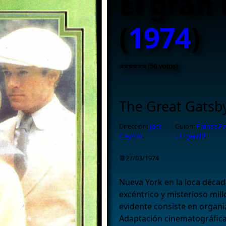
El gran
(
1974
)
⭐⭐⭐⭐⭐⭐ (56 votos)
The Great Gatsb
Dirección:
Jack
Guion:
Francis F
Clayton
.
Fitzgerald
.
📆27/03/1974
Nueva York en la loca década
excéntrico y misterioso mil
evidente consiste en organiz
Adaptación cinematográfic