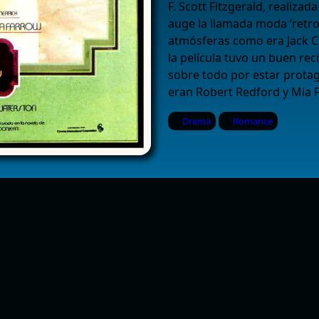
F. Scott Fitzgerald, realiz
auge la llamada moda ‘retro
atmósferas como era Jack Cla
la película tuvo un buen rec
sobre todo por estar prota
eran Robert Redford y Mia 
Drama
Romance