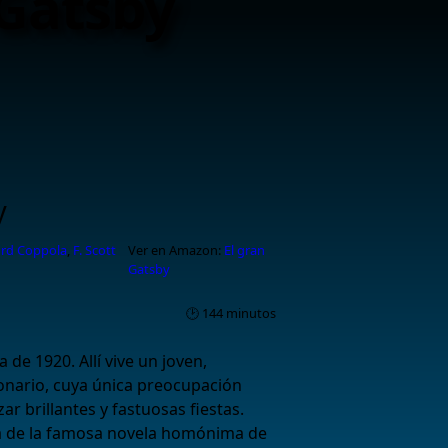
 Gatsby
y
ord Coppola
,
F. Scott
Ver en Amazon:
El gran
Gatsby
🕑 144 minutos
 de 1920. Allí vive un joven,
lonario, cuya única preocupación
ar brillantes y fastuosas fiestas.
a de la famosa novela homónima de