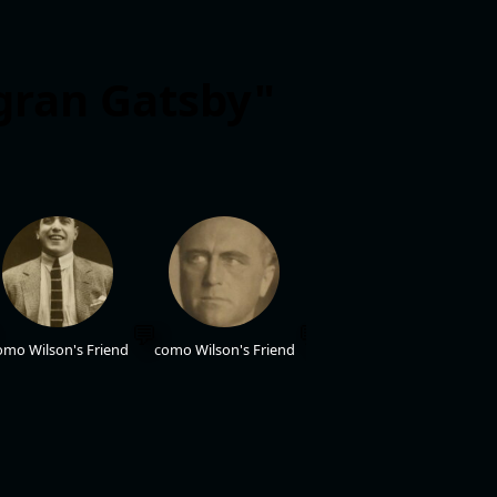
 gran Gatsby"
Arthur Hughes
como Dog Vendo
como Wilson's Fri
omo Wilson's Friend
como Wilson's Friend