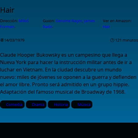
Hair
Dirección:
Miloš
Guion:
Gerome Ragni
,
James
Ver en Amazon:
Forman
.
Rado
.
Hair
📆14/03/1979
🕑 121 minutos
Claude Hooper Bukowsky es un campesino que llega a
Nueva York para hacer la instrucción militar antes de ir a
luchar en Vietnam. En la ciudad descubre un mundo
nuevo: miles de jóvenes se oponen a la guerra y defienden
el amor libre. Pronto será admitido en un grupo hippie.
Adaptación del famoso musical de Broadway de 1968.
Comedia
Drama
Historia
Música