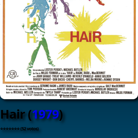
Hair (
1979
)
⭐⭐⭐⭐⭐⭐⭐ (52 votos)