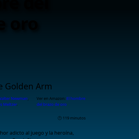
re del
e oro
e Golden Arm
Walter Newman
,
Ver en Amazon:
El hombre
s Meltzer
.
del brazo de oro
🕑 119 minutos
or adicto al juego y la heroína,