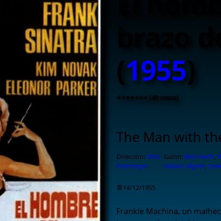
El homb
brazo d
(
1955
)
⭐⭐⭐⭐⭐⭐⭐ (49 votos)
The Man with th
Dirección:
Otto
Guion:
Ben Hecht
,
Preminger
.
Nelson Algren
,
Lewi
📆14/12/1955
Frankie Machina, un malhech