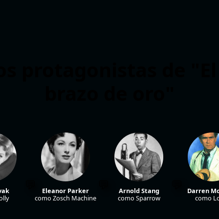
os protagonistas de "E
brazo de oro"
vak
Eleanor Parker
Arnold Stang
Darren M
lly
como Zosch Machine
como Sparrow
como Lo