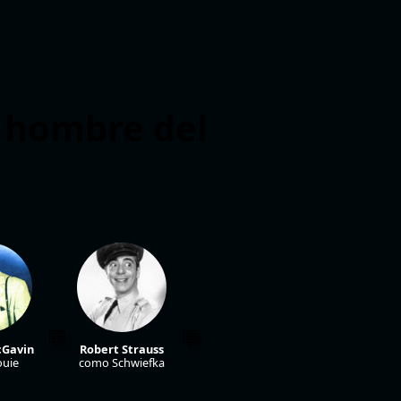
l hombre del
cGavin
Robert Strauss
uie
como Schwiefka