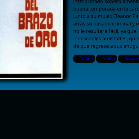
interpretado soberbiamente 
buena temporada en la cárce
junto a su mujer, Eleanor Pa
atrás su pasado criminal y r
no le resultará fácil, ya que
indeseables amistades, quie
de que regrese a sus antigu
Crimen
Drama
Roman