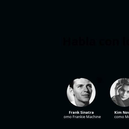
Habla con l
Frank Sinatra
Kim No
como Frankie Machine
como Mo