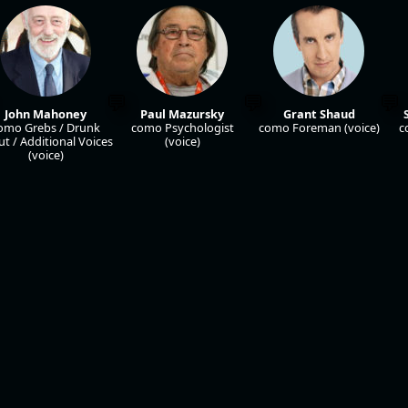
John Mahoney
Paul Mazursky
Grant Shaud
omo Grebs / Drunk
como Psychologist
como Foreman (voice)
c
ut / Additional Voices
(voice)
(voice)