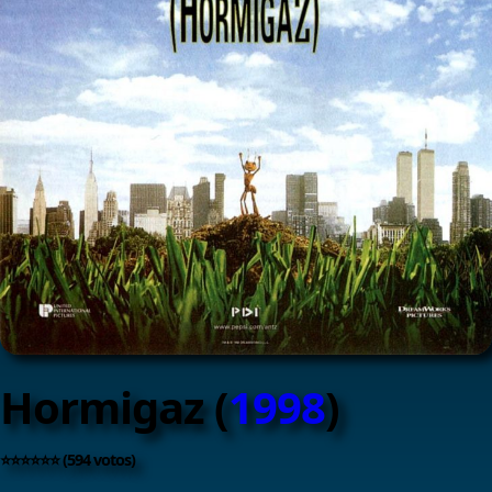
Hormigaz (
1998
)
⭐⭐⭐⭐⭐⭐ (594 votos)