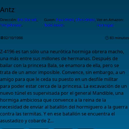
Antz
Dirección:
Eric Darnell
,
Guion:
Paul Weitz
,
Chris Weitz
,
Ver en Amazon:
Tim Johnson
.
Todd Alcott
.
Hormigaz
📆02/10/1998
🕑 83 minutos
Z-4196 es tan sólo una neurótica hormiga obrera macho,
una más entre sus millones de hermanas. Después de
bailar con la princesa Bala, se enamora de ella, pero se
trata de un amor imposible. Convence, sin embargo, a un
amigo para que le ceda su puesto en un desfile militar
para poder estar cerca de la princesa. La excavación de un
nuevo túnel es supervisada por el general Mandible, una
hormiga ambiciosa que convence a la reina de la
necesidad de enviar al batallón del hormiguero a la guerra
contra las termitas. Y en ese batallón se encuentra el
asustadizo y cobarde Z…