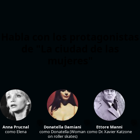
Habla con los protagonistas
de "La ciudad de las
mujeres"
Anna Prucnal
Donatella Damiani
Ettore Manni
como Elena
como Donatella (Woman
como Dr. Xavier Katzone
on roller skates)