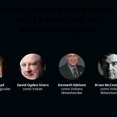
Habla con los protagonistas
de "La maldición del
escorpión de jade"
oyd
David Ogden Stiers
Kenneth Edelson
Brian McCon
gruder
como Voltan
como Voltans
como Volt
Mitwirkender
Mitwirken