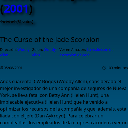
(
2001
)
⭐⭐⭐⭐⭐⭐ (61 votos)
The Curse of the Jade Scorpion
Dirección:
Woody
Guion:
Woody
Ver en Amazon:
La maldición del
Allen
.
Allen
.
escorpión de jade
📆05/08/2001
🕑 103 minutos
Años cuarenta. CW Briggs (Woody Allen), considerado el
mejor investigador de una compañía de seguros de Nueva
York, se lleva fatal con Betty Ann (Helen Hunt), una
implacable ejecutiva (Helen Hunt) que ha venido a
optimizar los recursos de la compañía y que, además, está
liada con el jefe (Dan Aykroyd). Para celebrar un
cumpleaños, los empleados de la empresa acuden a ver un