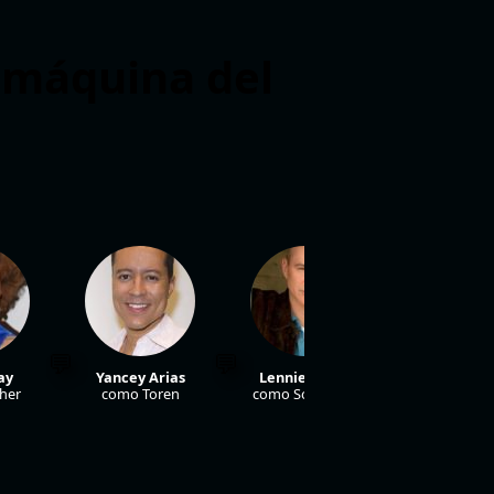
a máquina del
ay
Yancey Arias
Lennie Loftin
Richard Ce
her
como Toren
como Soldier #1
como Hunter 