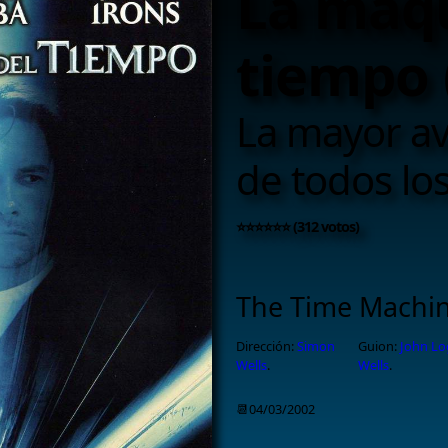
La máqu
tiempo 
La mayor av
de todos lo
⭐⭐⭐⭐⭐⭐ (312 votos)
The Time Machi
Dirección:
Simon
Guion:
John Lo
Wells
.
Wells
.
📆04/03/2002