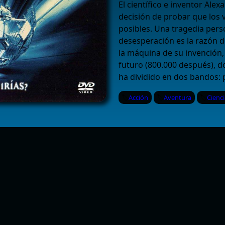
El científico e inventor Al
decisión de probar que los v
posibles. Una tragedia pers
desesperación es la razón d
la máquina de su invención, 
futuro (800.000 después), 
ha dividido en dos bandos:
Acción
Aventura
Cienci