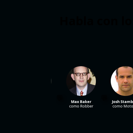
Habla con lo
lory
Orlando Jones
Max Baker
Josh Stam
ma
como Vox
como Robber
como Motor