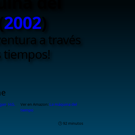
ina del
(
2002
)
entura a través
s tiempos!
ne
gan
,
H.G.
Ver en Amazon:
La máquina del
tiempo
🕑 92 minutos