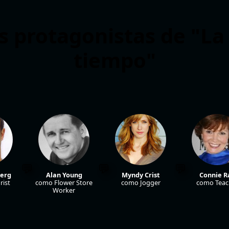
s protagonistas de "L
tiempo"
berg
Alan Young
Myndy Crist
Connie R
ist
como Flower Store
como Jogger
como Teac
Worker