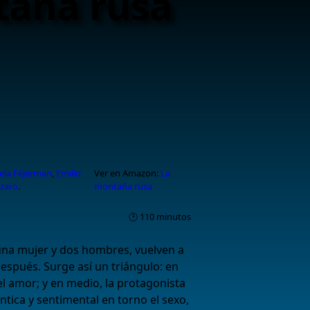
taña rusa
a
ela Féjerman
,
Emilio
Ver en Amazon:
La
ázaro
.
montaña rusa
🕑 110 minutos
 una mujer y dos hombres, vuelven a
spués. Surge así un triángulo: en
 el amor; y en medio, la protagonista
tica y sentimental en torno el sexo,