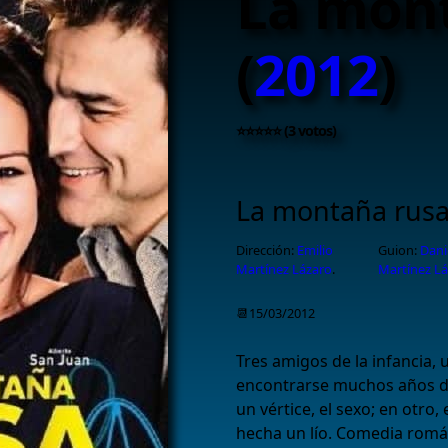
La mon
(
2012
)
⭐⭐⭐⭐⭐ (3 votos)
La montaña rus
Dirección:
Emilio
Guion:
Dani
Martínez Lázaro
.
Martínez L
📆15/03/2012
Tres amigos de la infancia,
encontrarse muchos años de
un vértice, el sexo; en otro,
hecha un lío. Comedia román