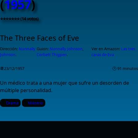
(
1957
)
⭐⭐⭐⭐⭐⭐⭐ (14 votos)
The Three Faces of Eve
Dirección:
Nunnally
Guion:
Nunnally Johnson
,
Ver en Amazon:
Las tres
Johnson
.
Corbett Thigpen
.
caras de Eva
📆23/12/1957
🕑 91 minutos
Un médico trata a una mujer que sufre un desorden de
múltiple personalidad.
Drama
Misterio