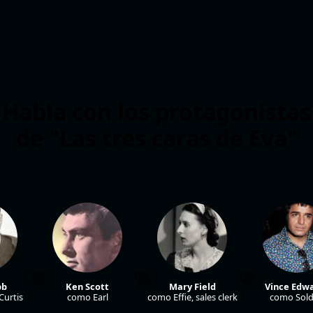
Habla con los protagonistas
de "Las tres caras de Eva"
bb
Ken Scott
Mary Field
Vince Edw
Curtis
como Earl
como Effie, sales clerk
como Sold