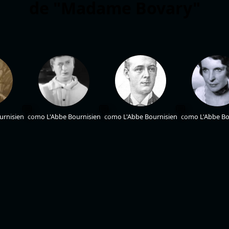
de "Madame Bovary"
urnisien
como L'Abbe Bournisien
como L'Abbe Bournisien
como L'Abbe Bo