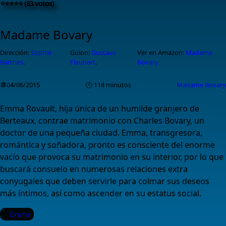
⭐⭐⭐⭐⭐ (83 votos)
Madame Bovary
Dirección:
Sophie
Guion:
Gustave
Ver en Amazon:
Madame
Barthes
.
Flaubert
.
Bovary
📆04/06/2015
🕑 118 minutos
Madame Bovary
Emma Rovault, hija única de un humilde granjero de
Berteaux, contrae matrimonio con Charles Bovary, un
doctor de una pequeña ciudad. Emma, transgresora,
romántica y soñadora, pronto es consciente del enorme
vacío que provoca su matrimonio en su interior, por lo que
buscará consuelo en numerosas relaciones extra
conyugales que deben servirle para colmar sus deseos
más íntimos, así como ascender en su estatus social.
Drama