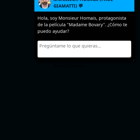
GIAMATTI) 💬
Hola, soy Monsieur Homais, protagonista
de la película "Madame Bovary". ¿Cómo te
puedo ayudar?
Alerta Spoiler
El FINAL de "Madame
Bovary"
Alejandra Gatica
Final como es?