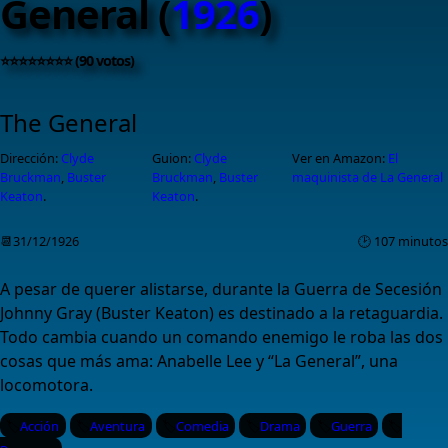
General (
1926
)
⭐⭐⭐⭐⭐⭐⭐⭐ (90 votos)
The General
Dirección:
Clyde
Guion:
Clyde
Ver en Amazon:
El
Bruckman
,
Buster
Bruckman
,
Buster
maquinista de La General
Keaton
.
Keaton
.
📆31/12/1926
🕑 107 minutos
A pesar de querer alistarse, durante la Guerra de Secesión
Johnny Gray (Buster Keaton) es destinado a la retaguardia.
Todo cambia cuando un comando enemigo le roba las dos
cosas que más ama: Anabelle Lee y “La General”, una
locomotora.
Acción
Aventura
Comedia
Drama
Guerra