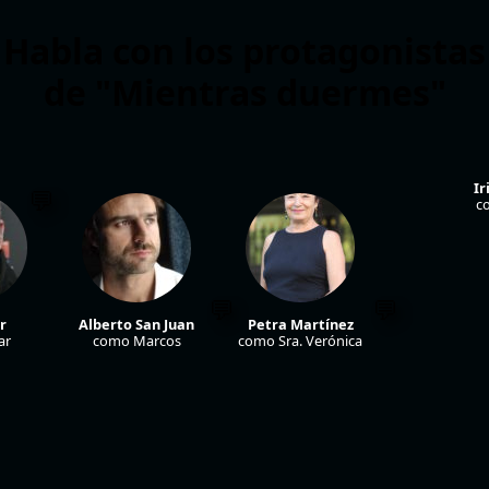
Habla con los protagonistas
de "Mientras duermes"
Ir
c
r
Alberto San Juan
Petra Martínez
ar
como Marcos
como Sra. Verónica