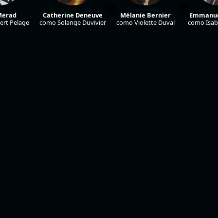
Merad
Catherine Deneuve
Mélanie Bernier
Emmanue
rt Pelage
como Solange Duvivier
como Violette Duval
como Isab