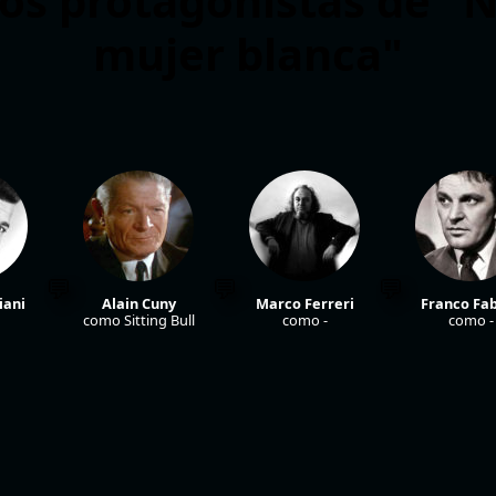
os protagonistas de "N
mujer blanca"
iani
Alain Cuny
Marco Ferreri
Franco Fab
como Sitting Bull
como -
como -