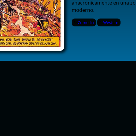
anacrónicamente en una zon
moderno.
Comedia
Western