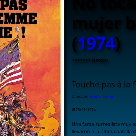
No toca
mujer b
(
1974
)
⭐⭐⭐⭐⭐⭐⭐ (4 votos)
Touche pas à la
Dirección:
Marco Ferreri
.
📆23/01/1974
Una farsa surrealista muy e
llevaron a la última batalla 