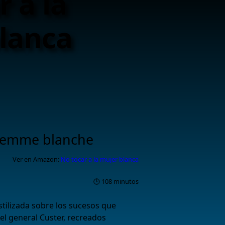
r a la
lanca
 femme blanche
Ver en Amazon:
No tocar a la mujer blanca
🕑 108 minutos
stilizada sobre los sucesos que
del general Custer, recreados