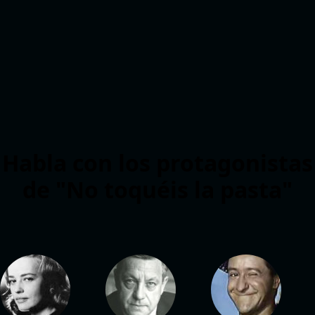
Habla con los protagonistas
de "No toquéis la pasta"