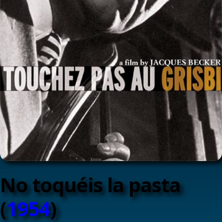
No toquéis la pasta
(
1954
)