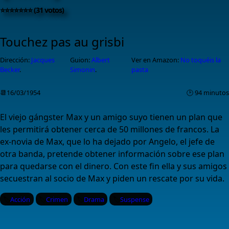
⭐⭐⭐⭐⭐⭐⭐ (31 votos)
Touchez pas au grisbi
Dirección:
Jacques
Guion:
Albert
Ver en Amazon:
No toquéis la
Becker
.
Simonin
.
pasta
📆16/03/1954
🕑 94 minutos
El viejo gángster Max y un amigo suyo tienen un plan que
les permitirá obtener cerca de 50 millones de francos. La
ex-novia de Max, que lo ha dejado por Angelo, el jefe de
otra banda, pretende obtener información sobre ese plan
para quedarse con el dinero. Con este fin ella y sus amigos
secuestran al socio de Max y piden un rescate por su vida.
Acción
Crimen
Drama
Suspense