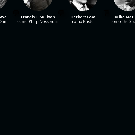
owe
Francis L. Sullivan
Herbert Lom
Mike Mazu
Dunn
como Philip Nosseross
como Kristo
como The Str