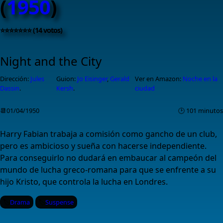
(
1950
)
⭐⭐⭐⭐⭐⭐⭐ (14 votos)
Night and the City
Dirección:
Jules
Guion:
Jo Eisinger
,
Gerald
Ver en Amazon:
Noche en la
Dassin
.
Kersh
.
ciudad
📆01/04/1950
🕑 101 minutos
Harry Fabian trabaja a comisión como gancho de un club,
pero es ambicioso y sueña con hacerse independiente.
Para conseguirlo no dudará en embaucar al campeón del
mundo de lucha greco-romana para que se enfrente a su
hijo Kristo, que controla la lucha en Londres.
Drama
Suspense