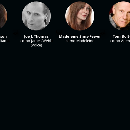
ison
Joe J. Thomas
Madeleine Sims-Fewer
Tom Bolt
lliams
como James Webb
como Madeleine
como Agen
(voice)