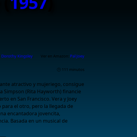
 (
1957
)
:
Dorothy Kingsley
.
Ver en Amazon:
Pal Joey
🕑 111 minutos
tante atractivo y mujeriego, consigue
a Simpson (Rita Hayworth) financie
erto en San Francisco. Vera y Joey
para el otro, pero la llegada de
una encantadora jovencita,
encia. Basada en un musical de