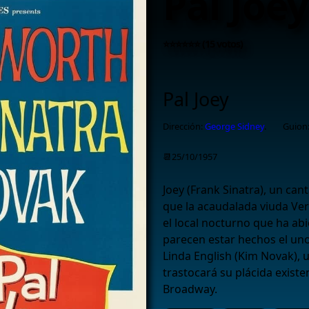
Pal Joey
⭐⭐⭐⭐⭐⭐ (15 votos)
Pal Joey
Dirección:
George Sidney
.
Guion
📆25/10/1957
Joey (Frank Sinatra), un can
que la acaudalada viuda Ver
el local nocturno que ha abi
parecen estar hechos el uno 
Linda English (Kim Novak), 
trastocará su plácida exist
Broadway.