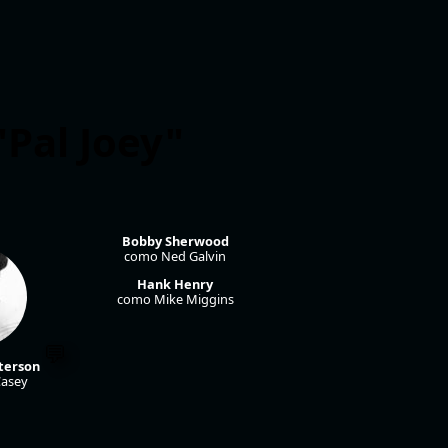
"Pal Joey"
Bobby Sherwood
como Ned Galvin
Hank Henry
como Mike Miggins
tterson
Casey