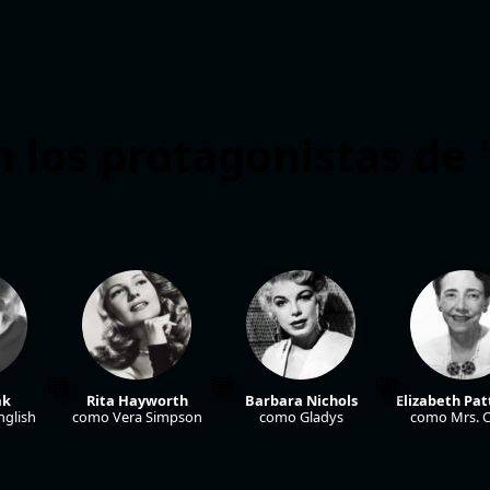
 los protagonistas de 
ak
Rita Hayworth
Barbara Nichols
Elizabeth Pa
nglish
como Vera Simpson
como Gladys
como Mrs. 