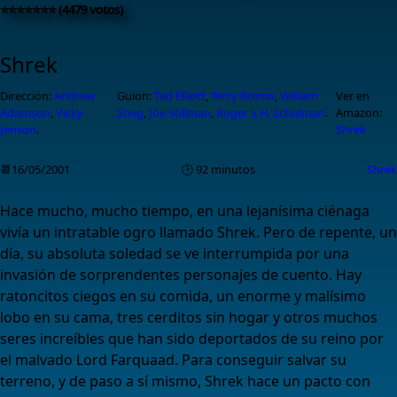
⭐⭐⭐⭐⭐⭐⭐ (4479 votos)
Shrek
Dirección:
Andrew
Guion:
Ted Elliott
,
Terry Rossio
,
William
Ver en
Adamson
,
Vicky
Steig
,
Joe Stillman
,
Roger S.H. Schulman
.
Amazon:
Jenson
.
Shrek
📆16/05/2001
🕑 92 minutos
Shrek
Hace mucho, mucho tiempo, en una lejanísima ciénaga
vivía un intratable ogro llamado Shrek. Pero de repente, un
día, su absoluta soledad se ve interrumpida por una
invasión de sorprendentes personajes de cuento. Hay
ratoncitos ciegos en su comida, un enorme y malísimo
lobo en su cama, tres cerditos sin hogar y otros muchos
seres increíbles que han sido deportados de su reino por
el malvado Lord Farquaad. Para conseguir salvar su
terreno, y de paso a sí mismo, Shrek hace un pacto con