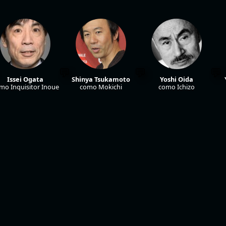
Issei Ogata
Shinya Tsukamoto
Yoshi Oida
mo Inquisitor Inoue
como Mokichi
como Ichizo