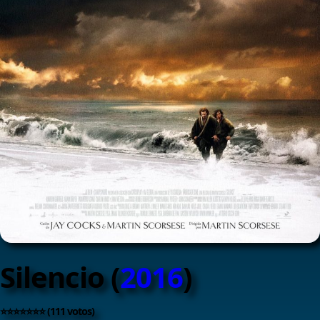
Silencio (
2016
)
⭐⭐⭐⭐⭐⭐⭐ (111 votos)