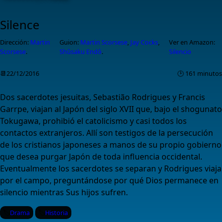
Silence
Dirección:
Martin
Guion:
Martin Scorsese
,
Jay Cocks
,
Ver en Amazon:
Scorsese
.
Shûsaku Endô
.
Silencio
📆22/12/2016
🕑 161 minutos
Dos sacerdotes jesuitas, Sebastião Rodrigues y Francis
Garrpe, viajan al Japón del siglo XVII que, bajo el shogunato
Tokugawa, prohibió el catolicismo y casi todos los
contactos extranjeros. Allí son testigos de la persecución
de los cristianos japoneses a manos de su propio gobierno
que desea purgar Japón de toda influencia occidental.
Eventualmente los sacerdotes se separan y Rodrigues viaja
por el campo, preguntándose por qué Dios permanece en
silencio mientras Sus hijos sufren.
Drama
Historia