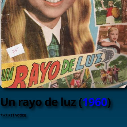
Un rayo de luz (
1960
)
⭐⭐⭐⭐ (1 votos)