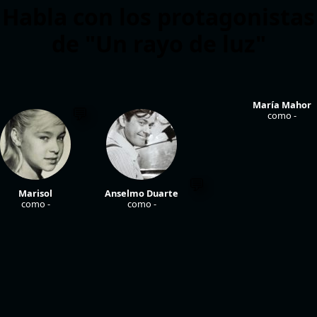
Habla con los protagonistas
de "Un rayo de luz"
María Mahor
como -
Marisol
Anselmo Duarte
como -
como -