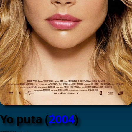
Yo puta (
2004
)