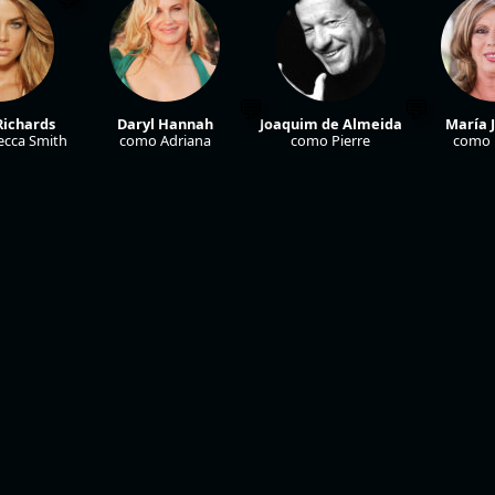
Richards
Daryl Hannah
Joaquim de Almeida
María 
cca Smith
como Adriana
como Pierre
como 