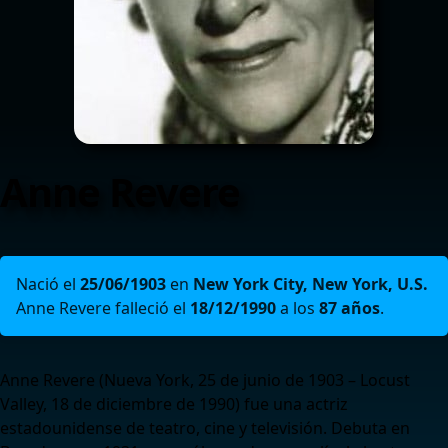
Anne Revere
Nació el
25/06/1903
en
New York City, New York, U.S.
Anne Revere falleció el
18/12/1990
a los
87 años
.
Anne Revere (Nueva York, 25 de junio de 1903 – Locust
Valley, 18 de diciembre de 1990) fue una actriz
estadounidense de teatro, cine y televisión. Debuta en