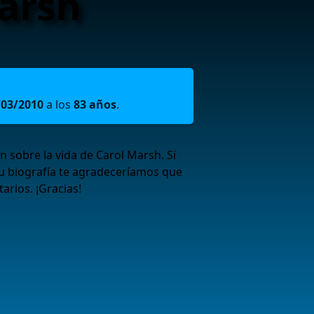
arsh
/03/2010
a los
83 años
.
sobre la vida de Carol Marsh. Si
u biografía te agradeceríamos que
arios. ¡Gracias!