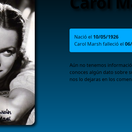
Carol M
Nació el
10/05/1926
Carol Marsh falleció el
06
Aún no tenemos información 
conoces algún dato sobre s
nos lo dejaras en los coment