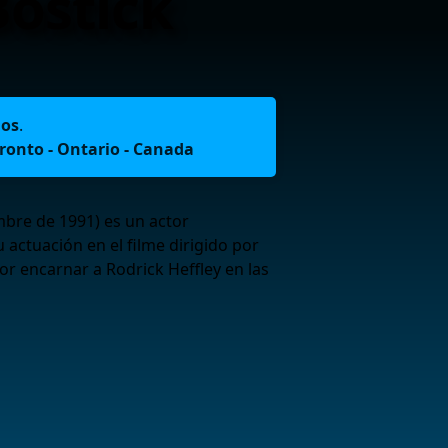
ostick
ños
.
ronto - Ontario - Canada
mbre de 1991) es un actor
 actuación en el filme dirigido por
r encarnar a Rodrick Heffley en las