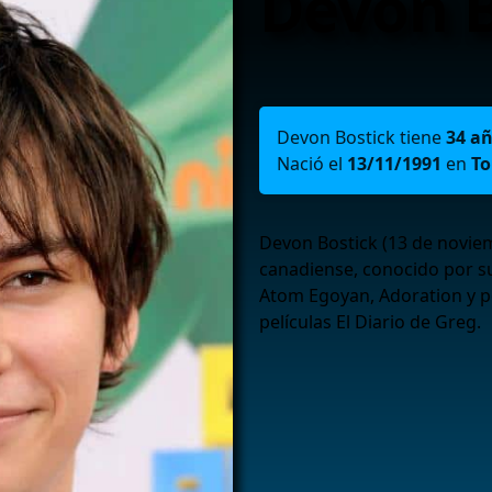
Devon B
Devon Bostick tiene
34 a
Nació el
13/11/1991
en
To
Devon Bostick (13 de novie
canadiense, conocido por su
Atom Egoyan, Adoration y po
películas El Diario de Greg.