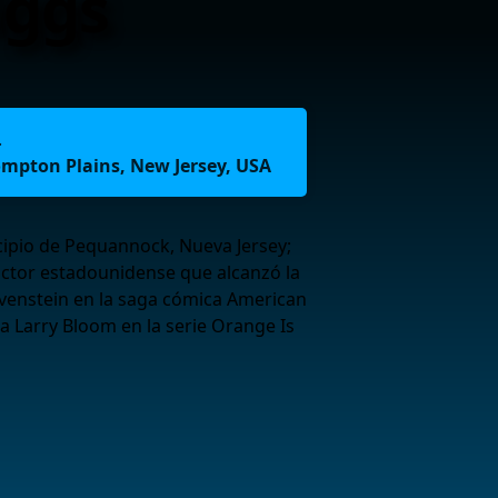
iggs
.
mpton Plains, New Jersey, USA
ipio de Pequannock, Nueva Jersey;
actor estadounidense que alcanzó la
evenstein en la saga cómica American
a Larry Bloom en la serie Orange Is