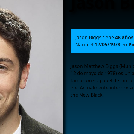
Jason B
Jason Biggs tiene
48 años
Nació el
12/05/1978
en
Po
Jason Matthew Biggs (Munic
12 de mayo de 1978) es un 
fama con su papel de Jim L
Pie. Actualmente interpreta 
the New Black.